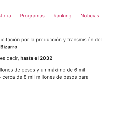
ia de casa? Solo
storia
Programas
Ranking
Noticias
 licitación por la producción y transmisión del
Bizarro
.
es decir,
hasta el 2032
.
illones de pesos y un máximo de 6 mil
ó cerca de 8 mil millones de pesos para