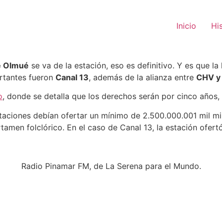
Huaso de Olmué se camb
Inicio
Hi
aron y TVN se abstuvo
de Olmué
se va de la estación, eso es definitivo. Y es que la
ertantes fueron
Canal 13
, además de la alianza entre
CHV y 
o
, donde se detalla que los derechos serán por cinco años, 
 estaciones debían ofertar un mínimo de 2.500.000.001 mil m
tamen folclórico. En el caso de Canal 13, la estación ofert
Radio Pinamar FM, de La Serena para el Mundo.